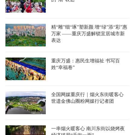
精“雕”细“琢”塑新颜 增“绿”添“彩”惠
万家 ——重庆万盛解锁宜居城市新
表达
重庆万盛：惠民生增福祉 书写百
姓“幸福卷”
全国网媒重庆行｜烟火东街暖客心
世遗金佛山圈粉网媒行记者团
一串烟火暖客心 南川东街以烧烤夜