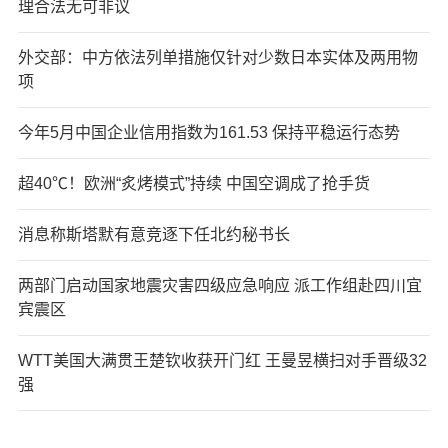
理合法无可非议
外交部：中方依法列单措施仅针对少数日本实体及两用物
项
今年5月中国企业信用指数为161.53 保持平稳运行态势
超40℃！欧洲“炙烤模式”持续 中国空调成了抢手货
消息称斯塔默有意竞逐下任北约秘书长
两部门启动国家地震灾害四级应急响应 派工作组赴四川宜
宾震区
WTT美国大满贯王楚钦收获开门红 王曼昱横扫对手晋级32
强