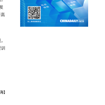
发
济高
题，
型训
海】