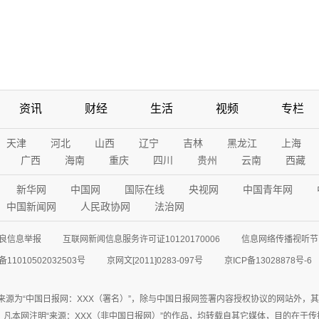
资讯
财经
生活
视频
专栏
天津
河北
山西
辽宁
吉林
黑龙江
上海
广西
海南
重庆
四川
贵州
云南
西藏
新华网
中国网
国际在线
央视网
中国青年网
中国新闻网
人民政协网
法治网
良信息举报
互联网新闻信息服务许可证10120170006
信息网络传播视听节目
11010502032503号
京网文[2011]0283-097号
京ICP备13028878号-6
来源为“中国日报网：XXX（署名）”，除与中国日报网签署内容授权协议的网站外，
77联系；凡本网注明“来源：XXX（非中国日报网）”的作品，均转载自其它媒体，目的