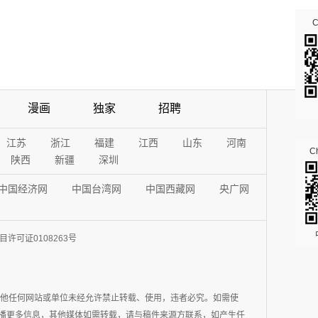
漫画
独家
招聘
江苏
浙江
福建
江西
山东
河南
Ch
陕西
新疆
深圳
中国经济网
中国台湾网
中国西藏网
央广网
许可证0108263号
其他任何网站或单位未经允许禁止转载、使用，违者必究。如需使
在于传播更多信息，其他媒体如需转载，请与稿件来源方联系，如产生任