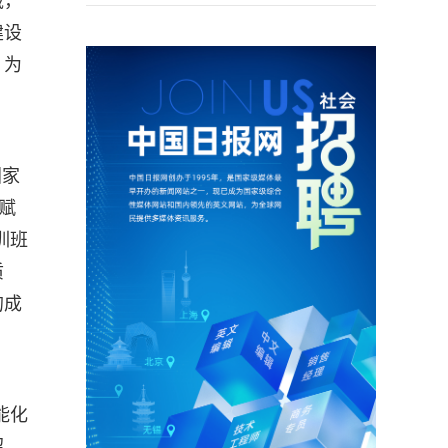
域，
建设
，为
国家
赋
训班
质
的成
能化
绍，