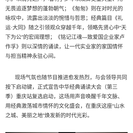
无畏追逐梦想的蓬勃朝气；《匆匆》则在对时光的
咏叹中，流露出淡淡的惋惜与哲思；经典篇目《礼
运·大同》随之引领观众穿越千年，领略先贤心中“天
下为公”的宏阔理想；《铭记江魂—致爱国企业家卢
作孚》则以深情的诵读，让一代实业家的家国情怀
与担当精神永驻心间。
现场气氛也随节目推进愈发热烈，与会领导共同
按下启动键，正式宣告中华经典诵读大会（第三
季）重庆站复选启动，这场用声音唤醒千年文脉、
用经典激荡城市情怀的文化盛会，在重庆这座“山水
之城、美丽之地”焕发新的时代光彩。