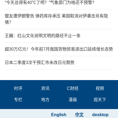
“今天总得有40℃了吧？”气象部门为啥还不预警？
盟友遭伊朗警告 弹药库存承压 美国取消对伊袭击另有隐
情？
王巍：红山文化说明文明的路径不止一条
超30万亿元！今年前7月我国货物贸易进出口延续增长态势
日本二季度3次干预汇市未改日元颓势
时评
资讯
C财经
视频
专栏
地方
漫画
观天下
English
中文
desktop