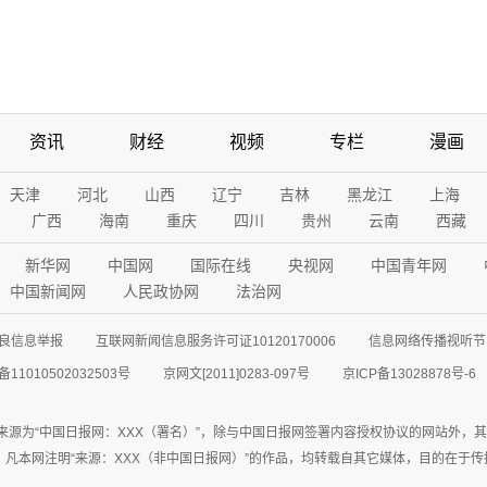
资讯
财经
视频
专栏
漫画
天津
河北
山西
辽宁
吉林
黑龙江
上海
广西
海南
重庆
四川
贵州
云南
西藏
新华网
中国网
国际在线
央视网
中国青年网
中国新闻网
人民政协网
法治网
良信息举报
互联网新闻信息服务许可证10120170006
信息网络传播视听节目
11010502032503号
京网文[2011]0283-097号
京ICP备13028878号-6
来源为“中国日报网：XXX（署名）”，除与中国日报网签署内容授权协议的网站外，
77联系；凡本网注明“来源：XXX（非中国日报网）”的作品，均转载自其它媒体，目的