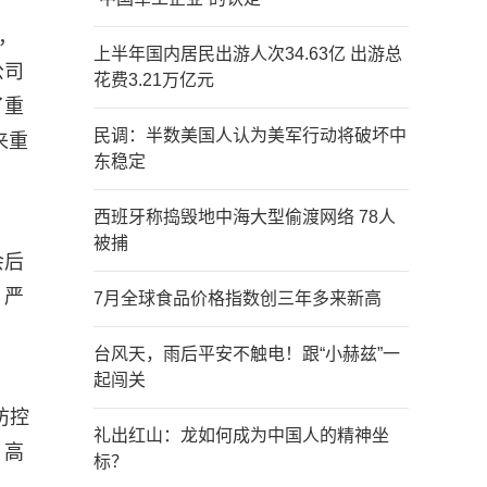
，
上半年国内居民出游人次34.63亿 出游总
公司
花费3.21万亿元
了重
民调：半数美国人认为美军行动将破坏中
来重
东稳定
西班牙称捣毁地中海大型偷渡网络 78人
被捕
会后
，严
7月全球食品价格指数创三年多来新高
台风天，雨后平安不触电！跟“小赫兹”一
起闯关
防控
礼出红山：龙如何成为中国人的精神坐
、高
标？