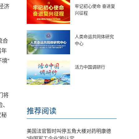
经济
牢记初心使命 奋进复
兴征程
人类命运共同体研究
流合
中心
届年
境”
活力中国调研行
们将
险、
推荐阅读
议秘
美国法官暂时叫停五角大楼对药明康德
“中国军工企业”的认定