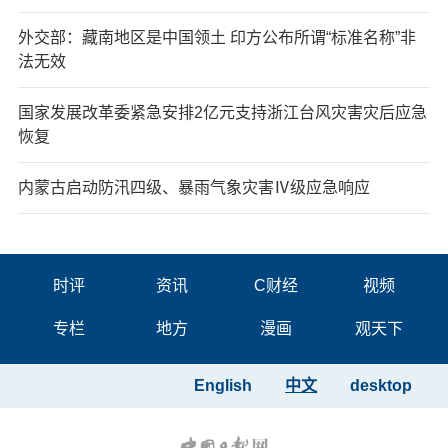
外交部：藏南地区是中国领土 印方公布所谓“标准名称”非
法无效
国家发展改革委紧急安排2亿元支持浙江台风灾害灾后应急
恢复
内蒙古启动防汛四级、暴雨气象灾害Ⅳ级应急响应
时评
资讯
C财经
视频
专栏
地方
漫画
观天下
English
中文
desktop