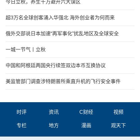
今日立秋，养生千万避开六大误区
超3万名全球创客涌入华强北 海外创业者为何而来
俄外交部说日本加速“再军事化”扰乱地区及全球安全
一城一节气丨立秋
中国和阿根廷两国央行续签双边本币互换协议
美监管部门调查涉特朗普所乘直升机的飞行安全事件
时评
资讯
C财经
视频
专栏
地方
漫画
观天下