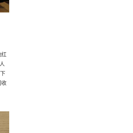
地红
人
日下
们收