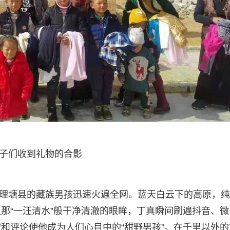
子们收到礼物的合影
孜州理塘县的藏族男孩迅速火遍全网。蓝天白云下的高原，
那“一汪清水”般干净清澈的眼眸，丁真瞬间刷遍抖音、微
和评论使他成为人们心目中的“甜野男孩”。在千里以外的