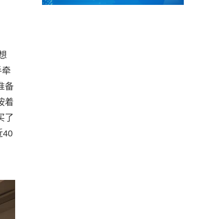
想
手牵
准备
按着
买了
40